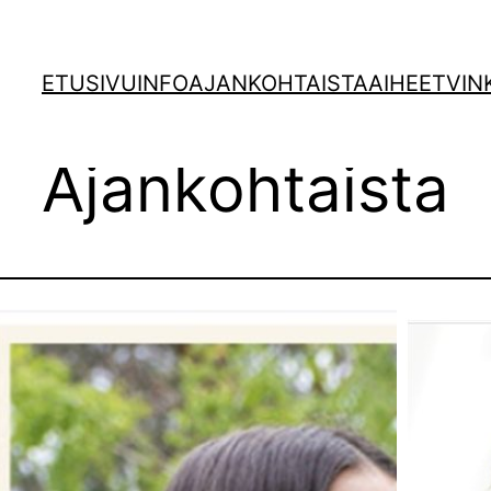
ETUSIVU
INFO
AJANKOHTAISTA
AIHEET
VIN
Ajankohtaista