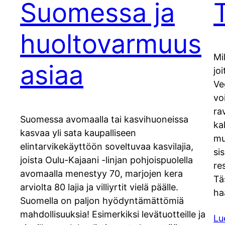
Suomessa ja
huoltovarmuus
Mi
asiaa
jo
Ve
vo
ra
Suomessa avomaalla tai kasvihuoneissa
ka
kasvaa yli sata kaupalliseen
mu
elintarvikekäyttöön soveltuvaa kasvilajia,
si
joista Oulu-Kajaani -linjan pohjoispuolella
re
avomaalla menestyy 70, marjojen kera
Tä
arviolta 80 lajia ja villiyrtit vielä päälle.
ha
Suomella on paljon hyödyntämättömiä
mahdollisuuksia! Esimerkiksi levätuotteille ja
Lu