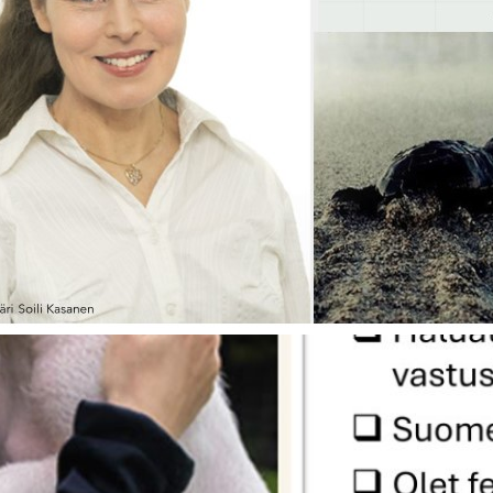
5
evat