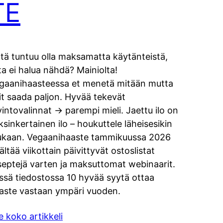
TE
ltä tuntuu olla maksamatta käytänteistä,
ita ei halua nähdä? Mainiolta!
gaanihaasteessa et menetä mitään mutta
it saada paljon. Hyvää tekevät
vintovalinnat -> parempi mieli. Jaettu ilo on
ksinkertainen ilo – houkuttele läheisesikin
kaan. Vegaanihaaste tammikuussa 2026
sältää viikottain päivittyvät ostoslistat
septejä varten ja maksuttomat webinaarit.
ssä tiedostossa 10 hyvää syytä ottaa
aste vastaan ympäri vuoden.
e koko artikkeli