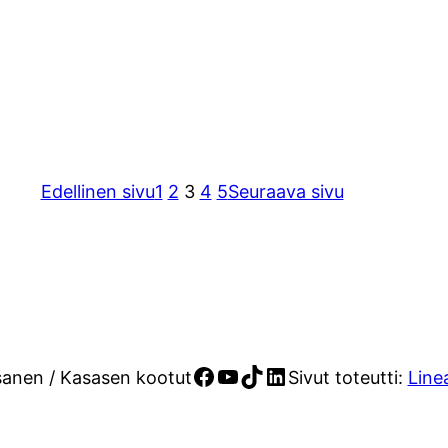
Edellinen sivu
1
2
3
4
5
Seuraava sivu
Facebook
YouTube
TikTok
LinkedIn
sanen / Kasasen kootut
Sivut toteutti:
Line