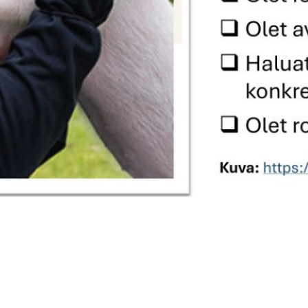
isöluennot
asti nähdään ennemmin tai
! T. Soili Kasanen
rtikkeli