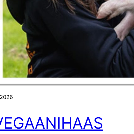
yle
Toivottav
myöhemmin
Lue koko a
1.2026
VEGAANIHAAS