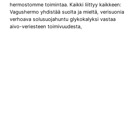
hermostomme toimintaa. Kaikki liittyy kaikkeen:
Vagushermo yhdistää suolta ja mieltä, verisuonia
verhoava solusuojahuntu glykokalyksi vastaa
aivo-veriesteen toimivuudesta,
endokannabinoidijärjestelmä osallistuu mm.
ruokahalun ja tunteiden säätelyyn ja oma
nitromme on osallisena näissä kaikissa.
Juniorilääkäreille pitämäni luennon diat menevät…
Lue artikkeli
8.1.2023