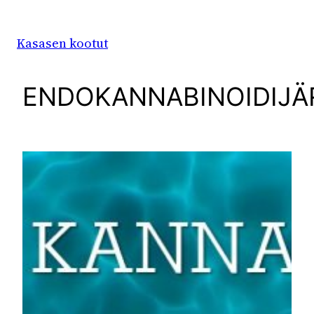
Siirry
sisältöön
Kasasen kootut
ENDOKANNABINOIDIJÄ