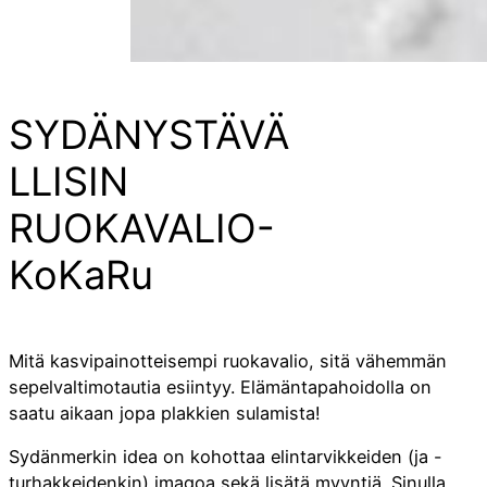
SYDÄNYSTÄVÄ
LLISIN
RUOKAVALIO-
KoKaRu
Mitä kasvipainotteisempi ruokavalio, sitä vähemmän
sepelvaltimotautia esiintyy. Elämäntapahoidolla on
saatu aikaan jopa plakkien sulamista!
Sydänmerkin idea on kohottaa elintarvikkeiden (ja -
turhakkeidenkin) imagoa sekä lisätä myyntiä. Sinulla