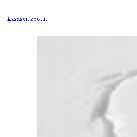
Siirry
sisältöön
Kasasen kootut