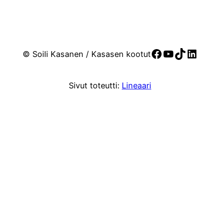
Facebook
YouTube
TikTok
Linke
© Soili Kasanen / Kasasen kootut
Sivut toteutti:
Lineaari