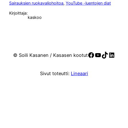
Sairauksien ruokavaliohoitoa
, 
YouTube -luentojen diat
Kirjoittaja:
kaskoo
Facebook
YouTube
TikTok
Linke
© Soili Kasanen / Kasasen kootut
Sivut toteutti:
Lineaari