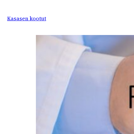
Siirry
sisältöön
Kasasen kootut