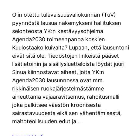
Olin otettu tulevaisuusvaliokunnan (TuV)
pyynnöstä lausua näkemykseni hallituksen
selonteosta YK:n kestävyysohjelma
Agenda2030 toimeenpanoa koskien.
Kuulostaako kuivalta? Lupaan, että lausuntoni
eivät sitä ole. Tiedostojen linkeistä pääset
lisätietoihin ja sisällysluetteloista löydät juuri
Sinua kiinnostavat aiheet, joita YK:n
Agenda2030 lausunnossa ovat mm.
rikkinäisen ruokajärjestelmästämme
aiheuttama vajaaravitsemus, rahoitusmalli
joka palkitsee väestön kroonisesta
sairastavuudesta eikä sen vähentämisestä,
maitoteollisuuden edut ja…