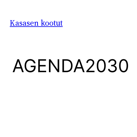
Siirry
sisältöön
Kasasen kootut
AGENDA2030