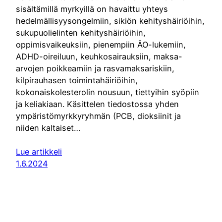
sisältämillä myrkyillä on havaittu yhteys
hedelmällisyysongelmiin, sikiön kehityshäiriöihin,
sukupuolielinten kehityshäiriöihin,
oppimisvaikeuksiin, pienempiin ÄO-lukemiin,
ADHD-oireiluun, keuhkosairauksiin, maksa-
arvojen poikkeamiin ja rasvamaksariskiin,
kilpirauhasen toimintahäiriöihin,
kokonaiskolesterolin nousuun, tiettyihin syöpiin
ja keliakiaan. Käsittelen tiedostossa yhden
ympäristömyrkkyryhmän (PCB, dioksiinit ja
niiden kaltaiset…
Lue artikkeli
1.6.2024