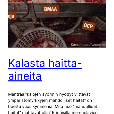
Kalasta haitta-
aineita
Mantraa ”kalojen syönnin hyödyt ylittävät
ympäristömyrkkyjen mahdolliset haitat” on
hoettu vuosikymmeniä. Mitä nuo ”mahdolliset
haitat” mahtavat olla? Erinäisillä merenelävien