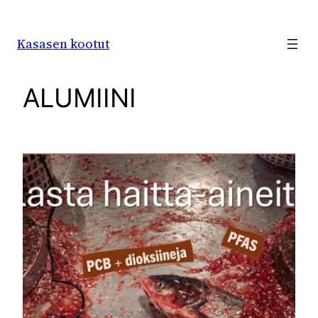
Siirry
sisältöön
Kasasen kootut
ALUMIINI