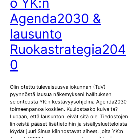
o YK:n
Agenda2030 &
lausunto
Ruokastrategia204
0
Olin otettu tulevaisuusvaliokunnan (TuV)
pyynnöstä lausua näkemykseni hallituksen
selonteosta YK:n kestävyysohjelma Agenda2030
toimeenpanoa koskien. Kuulostaako kuivalta?
Lupaan, että lausuntoni eivät sitä ole. Tiedostojen
linkeistä pääset lisätietoihin ja sisällysluetteloista
löydät juuri Sinua kiinnostavat aiheet, joita YK:n