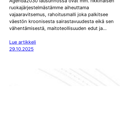
Agenda2030 lausunnossa ovat mm. rikkinäisen
ruokajärjestelmästämme aiheuttama
vajaaravitsemus, rahoitusmalli joka palkitsee
väestön kroonisesta sairastavuudesta eikä sen
vähentämisestä, maitoteollisuuden edut ja…
Lue artikkeli
29.10.2025