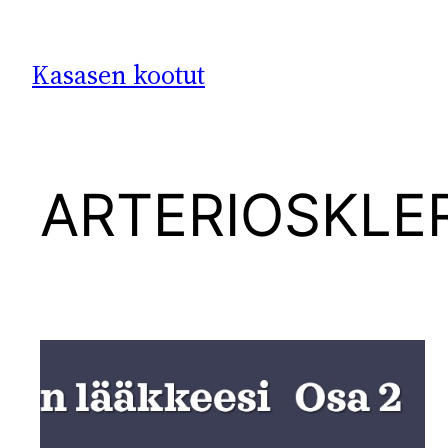
Siirry
sisältöön
Kasasen kootut
ARTERIOSKLE