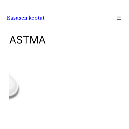
Siirry
sisältöön
Kasasen kootut
ASTMA