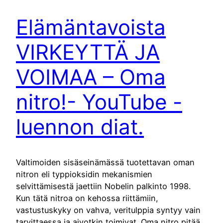
Elämäntavoista
VIRKEYTTÄ JA
VOIMAA – Oma
nitro!- YouTube -
luennon diat.
Valtimoiden sisäseinämässä tuotettavan oman
nitron eli typpioksidin mekanismien
selvittämisestä jaettiin Nobelin palkinto 1998.
Kun tätä nitroa on kehossa riittämiin,
vastustuskyky on vahva, veritulppia syntyy vain
tarvittaessa ja aivotkin toimivat. Oma nitro pitää