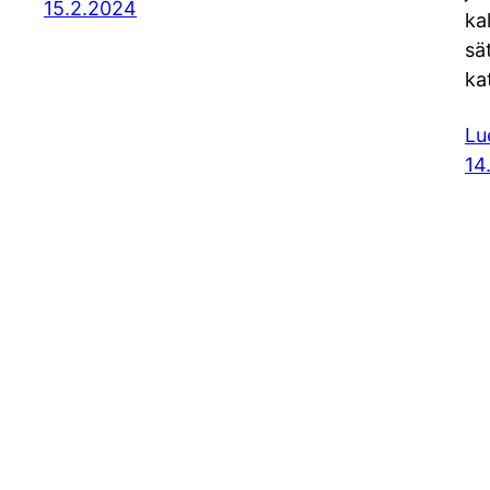
15.2.2024
ka
sä
ka
Lu
14