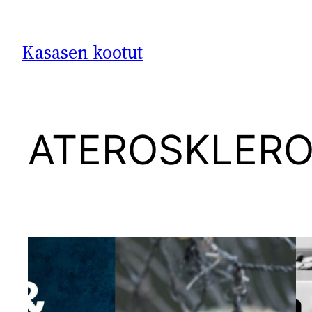
Siirry
sisältöön
Kasasen kootut
ATEROSKLERO