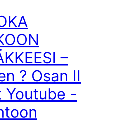
OKA
KOON
ÄKKEESI –
en ? Osan II
t Youtube -
ntoon