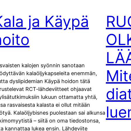
Kala ja Käypä
RU
hoito
OL
LÄ
svaisten kalojen syönnin sanotaan
Mit
ödyttävän kalaöljykapseleita enemmän,
tta dyslipidemian Käypä hoidon tätä
dia
rustelevat RCT-lähdeviitteet ohjaavat
jylisätutkimuksiin lukuun ottamatta yhtä,
ssa rasvaisesta kalasta ei ollut mitään
lue
ötyä. Kalaöljybisnes puolestaan sai alkunsa
kimomyytistä – siitä on oma tiedostonsa,
ka kannattaa lukea ensin. Lähdeviite