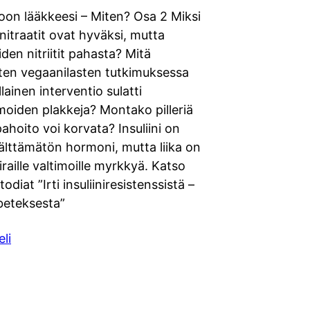
oon lääkkeesi – Miten? Osa 2 Miksi
nitraatit ovat hyväksi, mutta
iden nitriitit pahasta? Mitä
ten vegaanilasten tutkimuksessa
llainen interventio sulatti
moiden plakkeja? Montako pilleriä
hoito voi korvata? Insuliini on
älttämätön hormoni, mutta liika on
airaille valtimoille myrkkyä. Katso
diat ”Irti insuliiniresistenssistä –
beteksesta”
eli