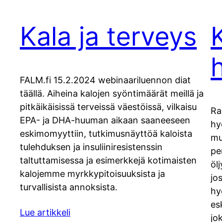
Kala ja terveys
FALM.fi 15.2.2024 webinaariluennon diat
täällä. Aiheina kalojen syöntimäärät meillä ja
pitkäikäisissä terveissä väestöissä, vilkaisu
Ra
EPA- ja DHA-huuman aikaan saaneeseen
hy
eskimomyyttiin, tutkimusnäyttöä kaloista
mu
tulehduksen ja insuliiniresistenssin
pe
taltuttamisessa ja esimerkkejä kotimaisten
öl
kalojemme myrkkypitoisuuksista ja
jo
turvallisista annoksista.
hy
es
Lue artikkeli
jo