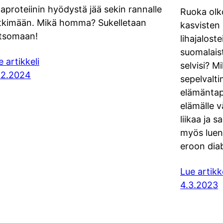
laproteiinin hyödystä jää sekin rannalle
Ruoka olk
tkimään. Mikä homma? Sukelletaan
kasvisten 
tsomaan!
lihajaloste
suomalais
e artikkeli
selvisi? Mi
.2.2024
sepelvalti
elämäntapa
elämälle v
liikaa ja s
myös luento
eroon dia
Lue artikk
4.3.2023