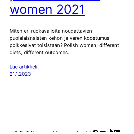
women 2021
Miten eri ruokavalioita noudattavien
puolalaisnaisten kehon ja veren koostumus
poikkesivat toisistaan? Polish women, different
diets, different outcomes.
Lue artikkeli
21.1.2023
Facebook
YouTube
TikTok
Linke
© Soili Kasanen / Kasasen kootut