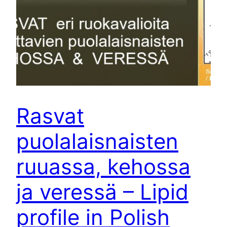
Rasvat
puolalaisnaisten
ruuassa, kehossa
ja veressä – Lipid
profile in Polish