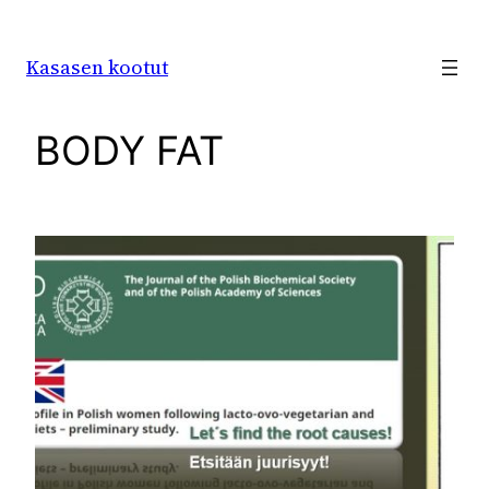
Siirry
sisältöön
Kasasen kootut
BODY FAT