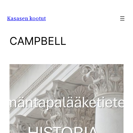
Siirry
sisältöön
Kasasen kootut
CAMPBELL