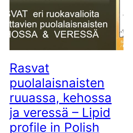
Rasvat
puolalaisnaisten
ruuassa, kehossa
ja veressä – Lipid
profile in Polish