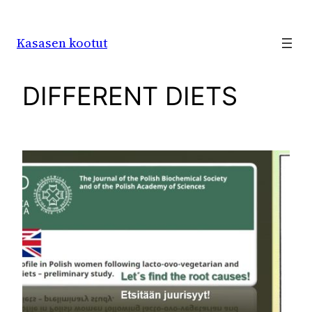
Siirry
sisältöön
Kasasen kootut
DIFFERENT DIETS