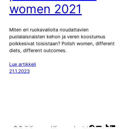
women 2021
Miten eri ruokavalioita noudattavien
puolalaisnaisten kehon ja veren koostumus
poikkesivat toisistaan? Polish women, different
diets, different outcomes.
Lue artikkeli
21.1.2023
Facebook
YouTube
TikTok
Linke
© Soili Kasanen / Kasasen kootut