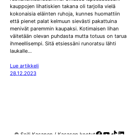
kauppojen lihatiskien takana oli tarjolla vielä
kokonaisia eläinten ruhoja, kunnes huomattiin
että pienet palat kelmuun sievästi pakattuina
menivät paremmin kaupaksi. Kotimaisen lihan
väitetään olevan puhdasta mutta totuus on tarua
ihmeellisempi. Sitä etsiessäni runoratsu lähti
laukalle…
Lue artikkeli
28.12.2023
Facebook
YouTube
TikTok
Linke
© Soili Kasanen / Kasasen kootut