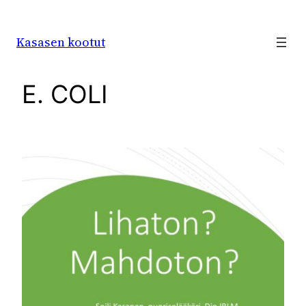
Siirry
sisältöön
Kasasen kootut
E. COLI