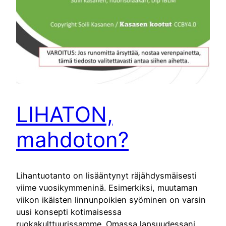
LIHATON,
mahdoton?
Lihantuotanto on lisääntynyt räjähdysmäisesti
viime vuosikymmeninä. Esimerkiksi, muutaman
viikon ikäisten linnunpoikien syöminen on varsin
uusi konsepti kotimaisessa
ruokakulttuurissamme. Omassa lapsuudessani