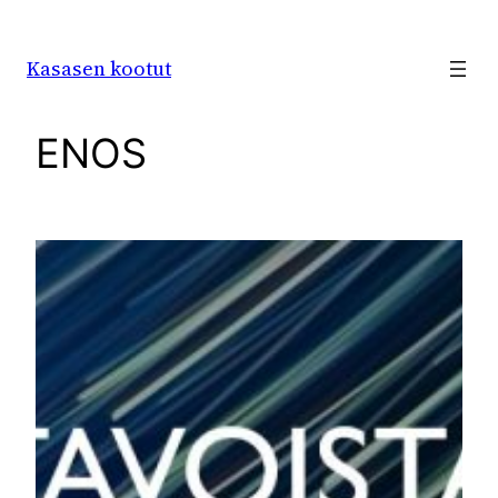
Siirry
sisältöön
Kasasen kootut
ENOS