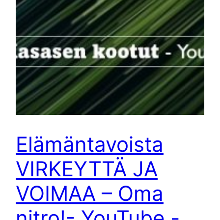
Elämäntavoista
VIRKEYTTÄ JA
VOIMAA – Oma
nitro!- YouTube -