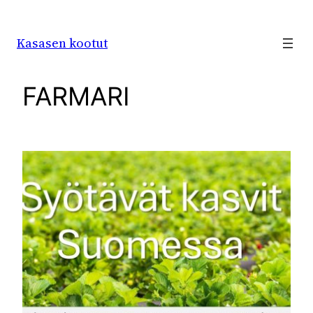
Siirry
sisältöön
Kasasen kootut
FARMARI