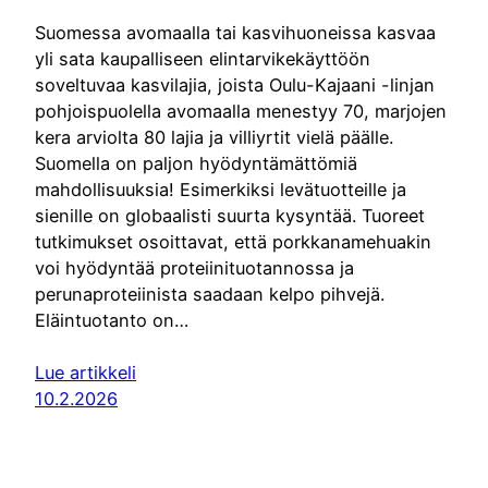
Suomessa avomaalla tai kasvihuoneissa kasvaa
yli sata kaupalliseen elintarvikekäyttöön
soveltuvaa kasvilajia, joista Oulu-Kajaani -linjan
pohjoispuolella avomaalla menestyy 70, marjojen
kera arviolta 80 lajia ja villiyrtit vielä päälle.
Suomella on paljon hyödyntämättömiä
mahdollisuuksia! Esimerkiksi levätuotteille ja
sienille on globaalisti suurta kysyntää. Tuoreet
tutkimukset osoittavat, että porkkanamehuakin
voi hyödyntää proteiinituotannossa ja
perunaproteiinista saadaan kelpo pihvejä.
Eläintuotanto on…
Lue artikkeli
10.2.2026