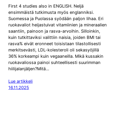
First 4 studies also in ENGLISH. Neljä
ensimmäistä tutkimusta myös englanniksi.
Suomessa ja Puolassa syödään paljon lihaa. Eri
ruokavaliot heijastuivat vitamiinien ja mineraalien
saantiin, painoon ja rasva-arvoihin. Silloinkin,
kuin tutkittaviksi valittiin naisia, joiden BMI tai
rasva% eivät eronneet toisistaan tilastollisesti
merkitsevästi, LDL-kolesteroli oli sekasyöjillä
36% korkeampi kuin vegaaneilla. Mikä kussakin
ruokavaliossa painoi suhteellisesti suurimman
hiilijalanjäljen?Mitä…
Lue artikkeli
16.11.2025