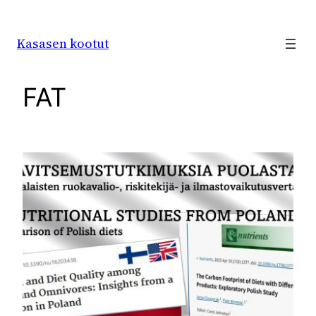
Siirry
sisältöön
Kasasen kootut
FAT