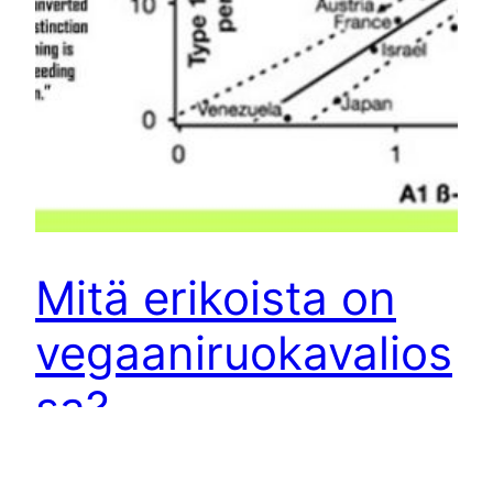
Mitä erikoista on
vegaaniruokavalios
sa?
Ennen kuin yliopistoista tuli kaupallisesta