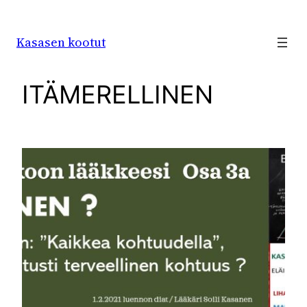
Siirry
sisältöön
Kasasen kootut
ITÄMERELLINEN