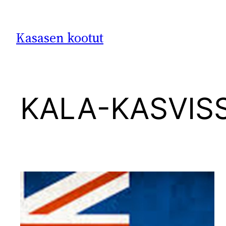
Siirry
sisältöön
Kasasen kootut
KALA-KASVIS