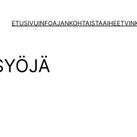
ETUSIVU
INFO
AJANKOHTAISTA
AIHEET
VIN
SYÖJÄ