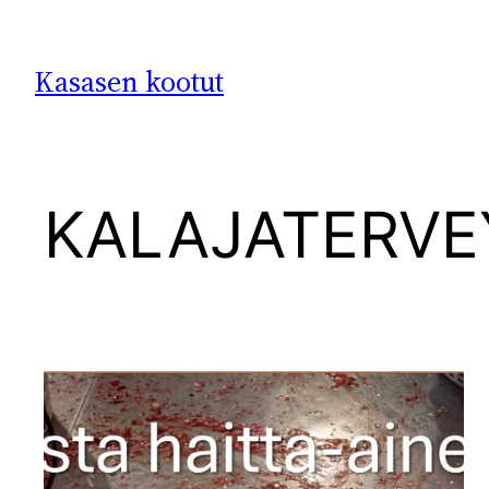
Siirry
sisältöön
Kasasen kootut
KALAJATERVE