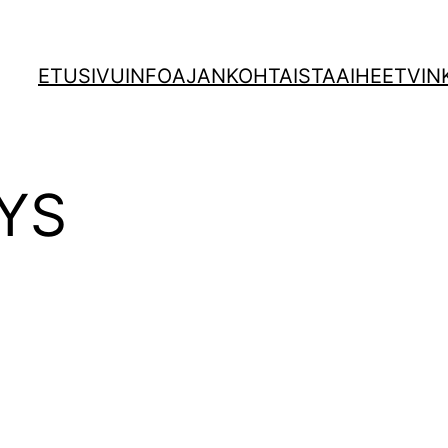
ETUSIVU
INFO
AJANKOHTAISTA
AIHEET
VIN
YS