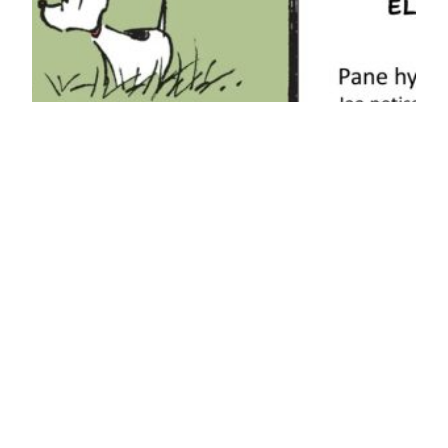
Vinkki- ja linkkilista
Tulostettavaksikin tarkoitettu A4 kasvissyönnistä
kiinnostuneille ja/tai eläimistä välittäville.
Lue artikkeli
12.4.2025