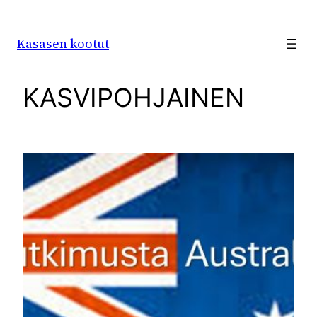
Siirry
sisältöön
Kasasen kootut
KASVIPOHJAINEN