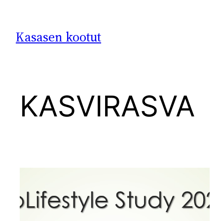
Siirry
sisältöön
Kasasen kootut
KASVIRASVA