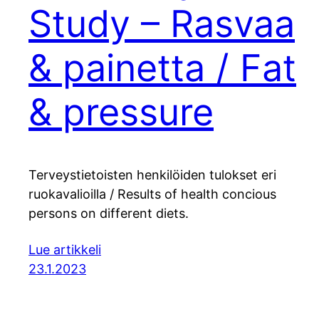
Study – Rasvaa
& painetta / Fat
& pressure
Terveystietoisten henkilöiden tulokset eri
ruokavalioilla / Results of health concious
persons on different diets.
Lue artikkeli
23.1.2023