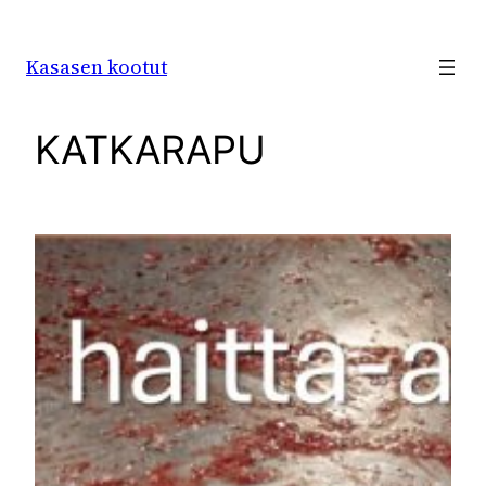
Siirry
sisältöön
Kasasen kootut
KATKARAPU