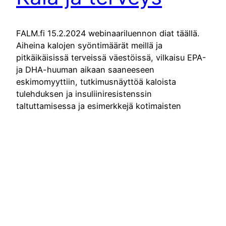
FALM.fi 15.2.2024 webinaariluennon diat täällä.
Aiheina kalojen syöntimäärät meillä ja
pitkäikäisissä terveissä väestöissä, vilkaisu EPA-
ja DHA-huuman aikaan saaneeseen
eskimomyyttiin, tutkimusnäyttöä kaloista
tulehduksen ja insuliiniresistenssin
taltuttamisessa ja esimerkkejä kotimaisten
kalojemme myrkkypitoisuuksista ja turvallisista
annoksista.
Lue artikkeli
15.2.2024