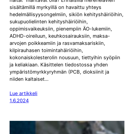
sisältämillä myrkyillä on havaittu yhteys
hedelmällisyysongelmiin, sikiön kehityshäiriöihin,
sukupuolielinten kehityshäiriöihin,
oppimisvaikeuksiin, pienempiin ÄO-lukemiin,
ADHD-oireiluun, keuhkosairauksiin, maksa-
arvojen poikkeamiin ja rasvamaksariskiin,
kilpirauhasen toimintahäiriöihin,
kokonaiskolesterolin nousuun, tiettyihin syöpiin
ja keliakiaan. Käsittelen tiedostossa yhden
ympäristömyrkkyryhmän (PCB, dioksiinit ja
niiden kaltaiset…
Lue artikkeli
1.6.2024