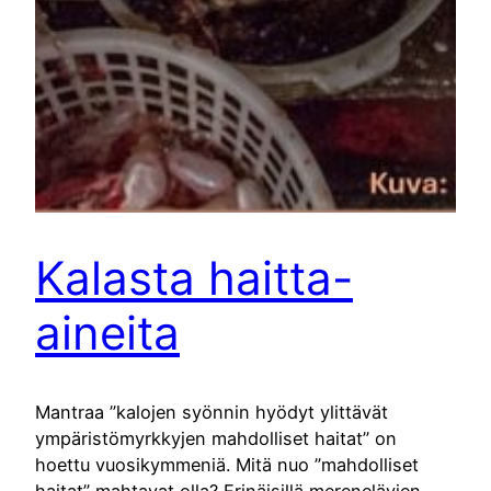
Kalasta haitta-
aineita
Mantraa ”kalojen syönnin hyödyt ylittävät
ympäristömyrkkyjen mahdolliset haitat” on
hoettu vuosikymmeniä. Mitä nuo ”mahdolliset
haitat” mahtavat olla? Erinäisillä merenelävien