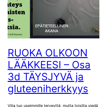
RUOKA OLKOON
LÄÄKKEESI – Osa
3d TÄYSJYVÄ ja
gluteeniherkkyys
Vilja tuo useimmille terveyttä, mutta toisilta viedä