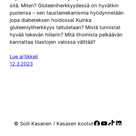
sitä. Miten? Gluteeniherkkyydessä on hyvätkin
puolensa – sen taustamekanismia hyödynnetään
jopa diabeteksen hoidossa! Kuinka
gluteeniyliherkkyys taltutetaan? Mistä tunnistat
hyvää tekevän hiilarin? Mitä lihomista pelkäävän
kannattaa tilastojen valossa välttää?
Lue artikkeli
12.3.2023
Facebook
YouTube
TikTok
Linke
© Soili Kasanen / Kasasen kootut