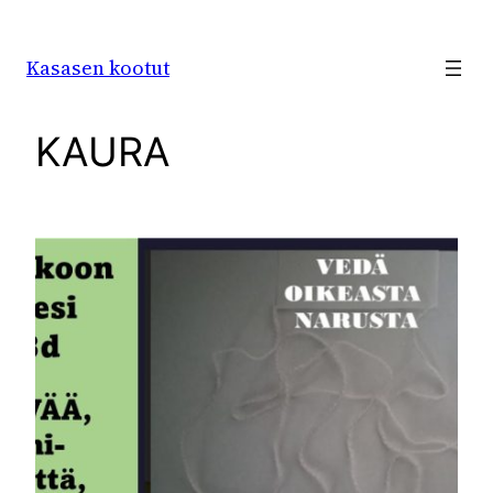
Siirry
sisältöön
Kasasen kootut
KAURA