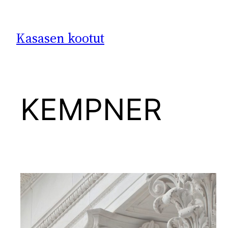
Siirry
sisältöön
Kasasen kootut
KEMPNER