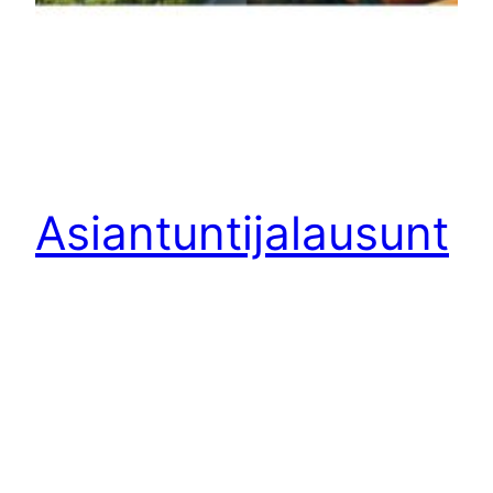
Asiantuntijalausunt
o YK:n
Agenda2030 &
lausunto
Ruokastrategia204