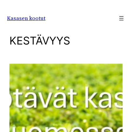
Siirry
sisältöön
Kasasen kootut
KESTÄVYYS