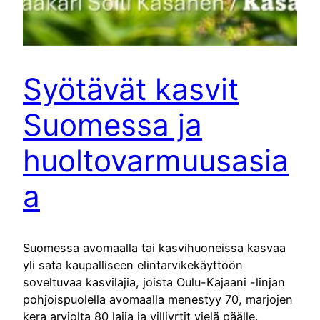
Syötävät kasvit
Suomessa ja
huoltovarmuusasia
a
Suomessa avomaalla tai kasvihuoneissa kasvaa
yli sata kaupalliseen elintarvikekäyttöön
soveltuvaa kasvilajia, joista Oulu-Kajaani -linjan
pohjoispuolella avomaalla menestyy 70, marjojen
kera arviolta 80 lajia ja villiyrtit vielä päälle.