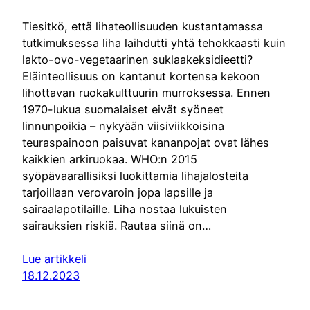
Tiesitkö, että lihateollisuuden kustantamassa
tutkimuksessa liha laihdutti yhtä tehokkaasti kuin
lakto-ovo-vegetaarinen suklaakeksidieetti?
Eläinteollisuus on kantanut kortensa kekoon
lihottavan ruokakulttuurin murroksessa. Ennen
1970-lukua suomalaiset eivät syöneet
linnunpoikia – nykyään viisiviikkoisina
teuraspainoon paisuvat kananpojat ovat lähes
kaikkien arkiruokaa. WHO:n 2015
syöpävaarallisiksi luokittamia lihajalosteita
tarjoillaan verovaroin jopa lapsille ja
sairaalapotilaille. Liha nostaa lukuisten
sairauksien riskiä. Rautaa siinä on…
Lue artikkeli
18.12.2023