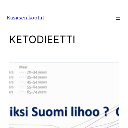
Siirry
sisältöön
Kasasen kootut
KETODIEETTI