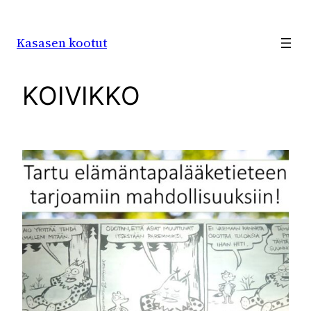
Siirry
sisältöön
Kasasen kootut
KOIVIKKO