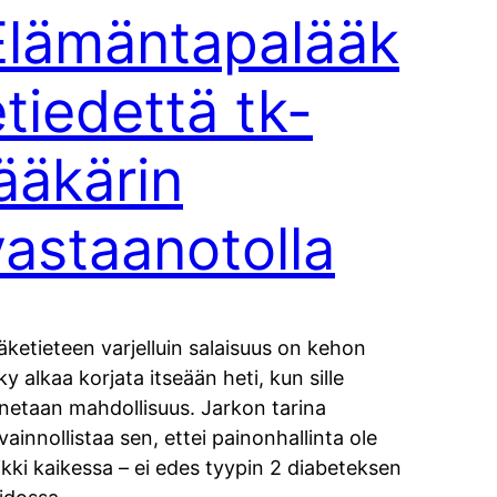
Elämäntapalääk
etiedettä tk-
lääkärin
vastaanotolla
äketieteen varjelluin salaisuus on kehon
ky alkaa korjata itseään heti, kun sille
netaan mahdollisuus. Jarkon tarina
vainnollistaa sen, ettei painonhallinta ole
ikki kaikessa – ei edes tyypin 2 diabeteksen