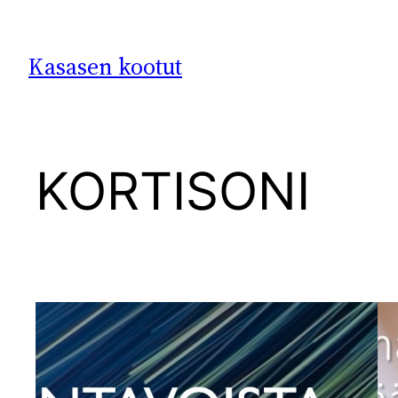
Siirry
sisältöön
Kasasen kootut
KORTISONI