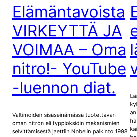
Elämäntavoista
VIRKEYTTÄ JA
VOIMAA – Oma
nitro!- YouTube
-luennon diat.
Lä
ky
an
Valtimoiden sisäseinämässä tuotettavan
ha
oman nitron eli typpioksidin mekanismien
ka
selvittämisestä jaettiin Nobelin palkinto 1998.