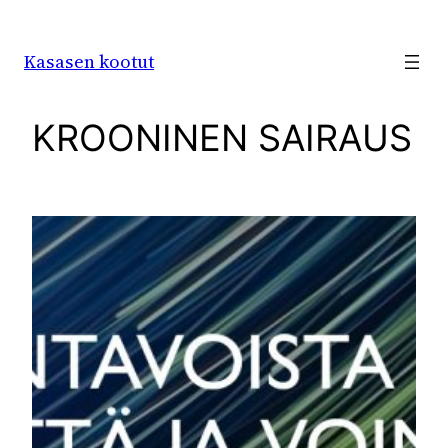
Siirry
sisältöön
Kasasen kootut
KROONINEN SAIRAUS