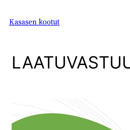
Siirry
sisältöön
Kasasen kootut
LAATUVASTU