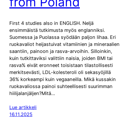
from Poland
First 4 studies also in ENGLISH. Neljä
ensimmäistä tutkimusta myös englanniksi.
Suomessa ja Puolassa syödään paljon lihaa. Eri
ruokavaliot heijastuivat vitamiinien ja mineraalien
saantiin, painoon ja rasva-arvoihin. Silloinkin,
kuin tutkittaviksi valittiin naisia, joiden BMI tai
rasva% eivät eronneet toisistaan tilastollisesti
merkitsevästi, LDL-kolesteroli oli sekasyöjillä
36% korkeampi kuin vegaaneilla. Mikä kussakin
ruokavaliossa painoi suhteellisesti suurimman
hiilijalanjäljen?Mitä…
Lue artikkeli
16.11.2025