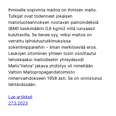
Ihmiselle sopivinta maitoa on ihmisen maito.
Tutkijat ovat todenneet jokaisen
maitotuoteannoksen nostavan painoindeksiä
(BMI) keskimäärin 0.6 kg/m2 niitä runsaasti
kuluttavilla. Se lienee syy, miksi maitoa on
verrattu laihdutustutkimuksissa
sokerilimppareihin – ilman merkitsevää eroa.
Leukojen sitominen yhteen tosin osoittautui
tehokkaaksi maitodieetin yhteydessä!
Maito”tietoa” jakava yhdistys oli nimeltään
Valtion Maitopropagandatoimisto
nimenvaihdokseen 1958 asti. Se on onnistunut
tehtävässään.
Lue artikkeli
27.3.2023