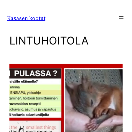
Siirry
sisältöön
Kasasen kootut
LINTUHOITOLA