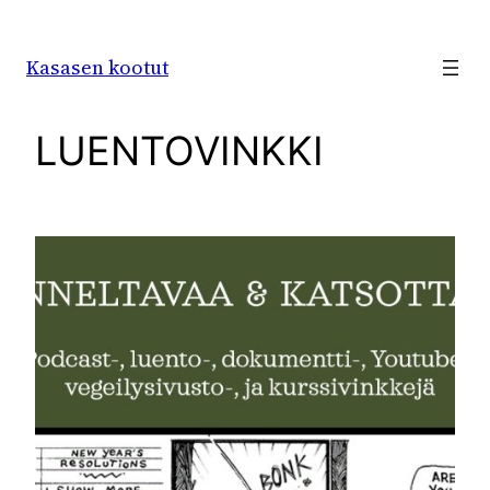
Siirry
sisältöön
Kasasen kootut
LUENTOVINKKI