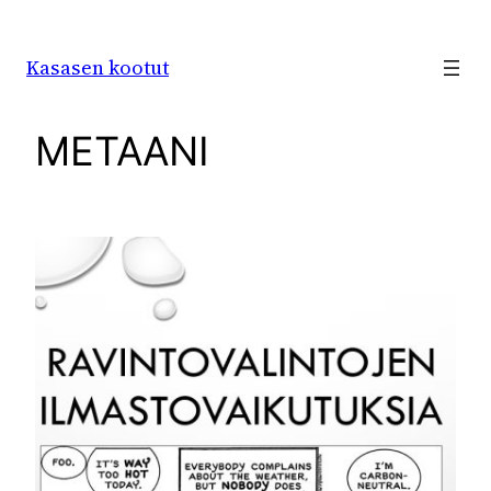
Siirry
sisältöön
Kasasen kootut
METAANI