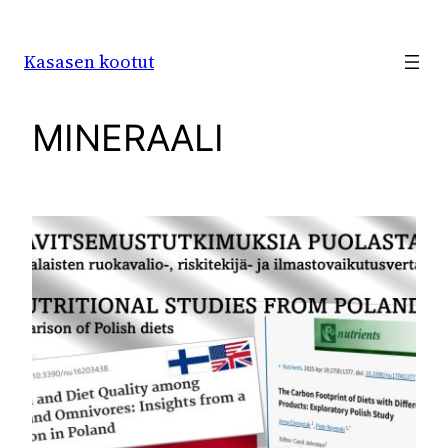
Siirry
sisältöön
Kasasen kootut
MINERAALI