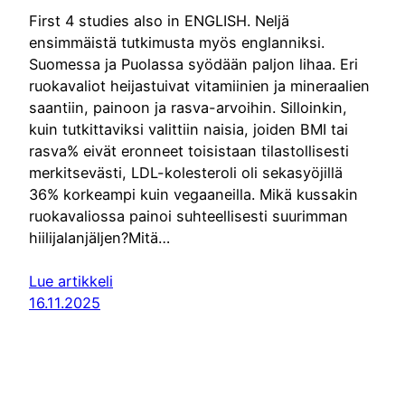
First 4 studies also in ENGLISH. Neljä
ensimmäistä tutkimusta myös englanniksi.
Suomessa ja Puolassa syödään paljon lihaa. Eri
ruokavaliot heijastuivat vitamiinien ja mineraalien
saantiin, painoon ja rasva-arvoihin. Silloinkin,
kuin tutkittaviksi valittiin naisia, joiden BMI tai
rasva% eivät eronneet toisistaan tilastollisesti
merkitsevästi, LDL-kolesteroli oli sekasyöjillä
36% korkeampi kuin vegaaneilla. Mikä kussakin
ruokavaliossa painoi suhteellisesti suurimman
hiilijalanjäljen?Mitä…
Lue artikkeli
16.11.2025