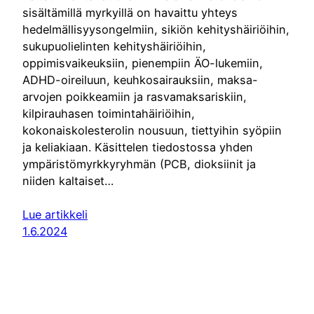
sisältämillä myrkyillä on havaittu yhteys
hedelmällisyysongelmiin, sikiön kehityshäiriöihin,
sukupuolielinten kehityshäiriöihin,
oppimisvaikeuksiin, pienempiin ÄO-lukemiin,
ADHD-oireiluun, keuhkosairauksiin, maksa-
arvojen poikkeamiin ja rasvamaksariskiin,
kilpirauhasen toimintahäiriöihin,
kokonaiskolesterolin nousuun, tiettyihin syöpiin
ja keliakiaan. Käsittelen tiedostossa yhden
ympäristömyrkkyryhmän (PCB, dioksiinit ja
niiden kaltaiset…
Lue artikkeli
1.6.2024