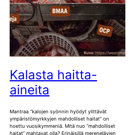
Kalasta haitta-
aineita
Mantraa ”kalojen syönnin hyödyt ylittävät
ympäristömyrkkyjen mahdolliset haitat” on
hoettu vuosikymmeniä. Mitä nuo ”mahdolliset
haitat” mahtavat olla? Erinäisillä merenelävien