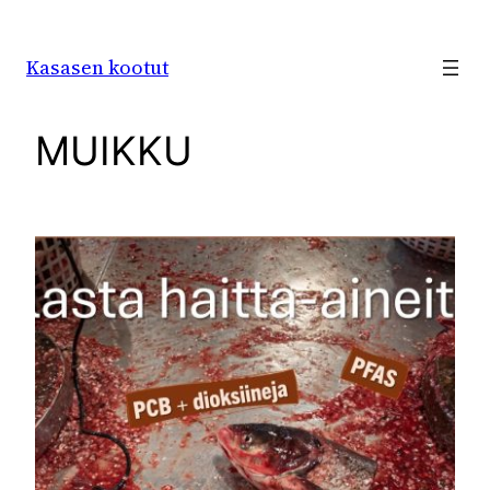
Siirry
sisältöön
Kasasen kootut
MUIKKU