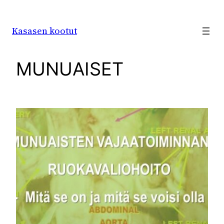
Siirry
sisältöön
Kasasen kootut
MUNUAISET