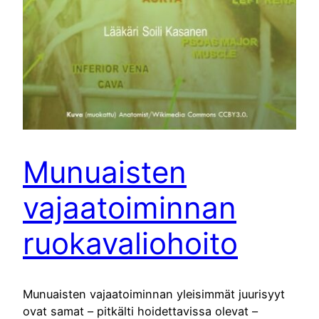
Munuaisten
vajaatoiminnan
ruokavaliohoito
Munuaisten vajaatoiminnan yleisimmät juurisyyt
ovat samat – pitkälti hoidettavissa olevat –