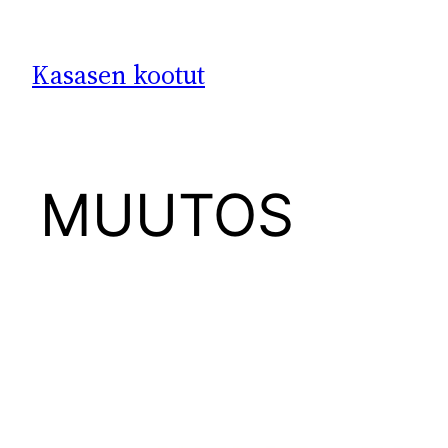
Siirry
sisältöön
Kasasen kootut
MUUTOS