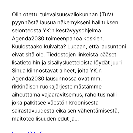
Olin otettu tulevaisuusvaliokunnan (TuV)
pyynnöstä lausua näkemykseni hallituksen
selonteosta YK:n kestävyysohjelma
Agenda2030 toimeenpanoa koskien.
Kuulostaako kuivalta? Lupaan, että lausuntoni
eivät sitä ole. Tiedostojen linkeistä pääset
lisätietoihin ja sisällysluetteloista löydät juuri
Sinua kiinnostavat aiheet, joita YK:n
Agenda2030 lausunnossa ovat mm.
rikkinäisen ruokajärjestelmästämme
aiheuttama vajaaravitsemus, rahoitusmalli
joka palkitsee väestön kroonisesta
sairastavuudesta eikä sen vähentämisestä,
maitoteollisuuden edut ja…