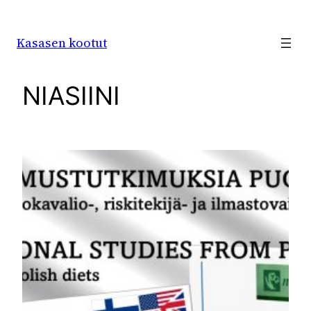
Siirry
sisältöön
Kasasen kootut
NIASIINI