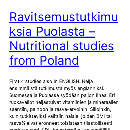
Ravitsemustutkimu
ksia Puolasta –
Nutritional studies
from Poland
First 4 studies also in ENGLISH. Neljä
ensimmäistä tutkimusta myös englanniksi.
Suomessa ja Puolassa syödään paljon lihaa. Eri
ruokavaliot heijastuivat vitamiinien ja mineraalien
saantiin, painoon ja rasva-arvoihin. Silloinkin,
kuin tutkittaviksi valittiin naisia, joiden BMI tai
rasva% eivät eronneet toisistaan tilastollisesti
merkitsevästi, LDL-kolesteroli oli sekasyöjillä