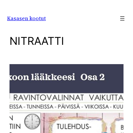
Siirry
sisältöön
Kasasen kootut
NITRAATTI