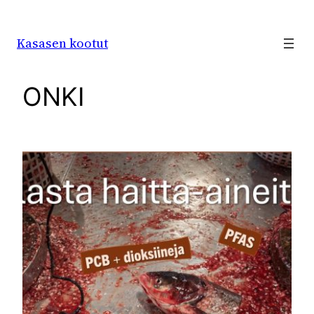
Siirry
sisältöön
Kasasen kootut
ONKI