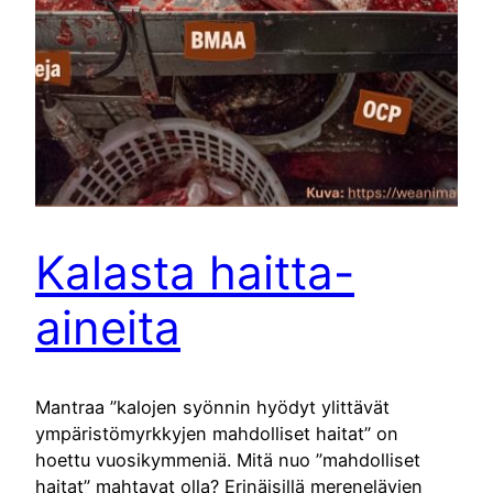
Kalasta haitta-
aineita
Mantraa ”kalojen syönnin hyödyt ylittävät
ympäristömyrkkyjen mahdolliset haitat” on
hoettu vuosikymmeniä. Mitä nuo ”mahdolliset
haitat” mahtavat olla? Erinäisillä merenelävien