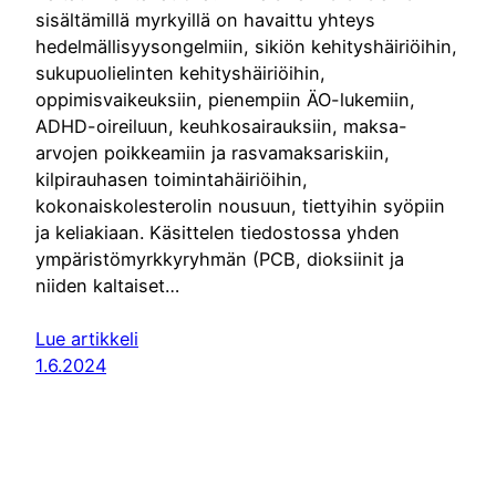
sisältämillä myrkyillä on havaittu yhteys
hedelmällisyysongelmiin, sikiön kehityshäiriöihin,
sukupuolielinten kehityshäiriöihin,
oppimisvaikeuksiin, pienempiin ÄO-lukemiin,
ADHD-oireiluun, keuhkosairauksiin, maksa-
arvojen poikkeamiin ja rasvamaksariskiin,
kilpirauhasen toimintahäiriöihin,
kokonaiskolesterolin nousuun, tiettyihin syöpiin
ja keliakiaan. Käsittelen tiedostossa yhden
ympäristömyrkkyryhmän (PCB, dioksiinit ja
niiden kaltaiset…
Lue artikkeli
1.6.2024