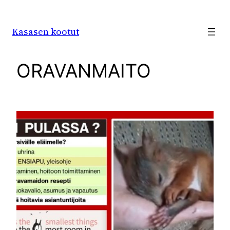
Siirry
sisältöön
Kasasen kootut
ORAVANMAITO