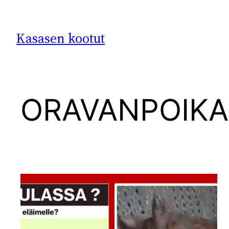
Siirry
sisältöön
Kasasen kootut
ORAVANPOIKA