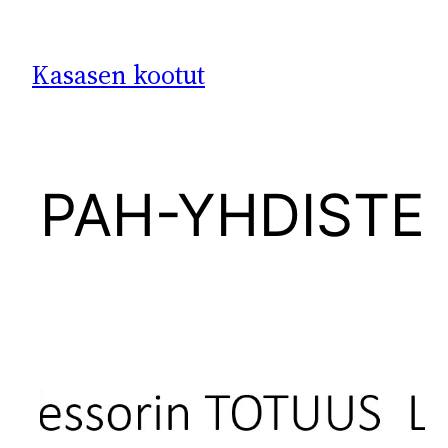
Siirry
sisältöön
Kasasen kootut
PAH-YHDISTE