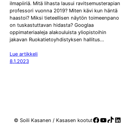
ilmapiiriä. Mitä lihasta lausui ravitsemusterapian
professori vuonna 2019? Miten kävi kun häntä
haastoi? Miksi tieteellisen näytön toimeenpano
on tuskastuttavan hidasta? Googlaa
oppimateriaaleja alakouluista yliopistoihin
jakavan Ruokatietoyhdistyksen hallitus…
Lue artikkeli
8.1.2023
Facebook
YouTube
TikTok
Linke
© Soili Kasanen / Kasasen kootut