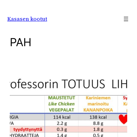
Siirry
sisältöön
Kasasen kootut
PAH