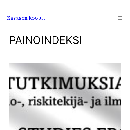
Siirry
sisältöön
Kasasen kootut
PAINOINDEKSI