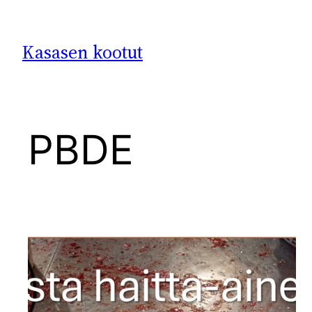
Siirry
sisältöön
Kasasen kootut
PBDE